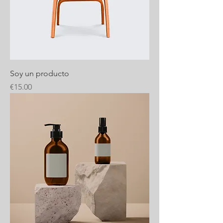
Soy un producto
Price
€15.00