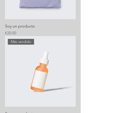
Soy un producto
Price
€20.00
Más vendido