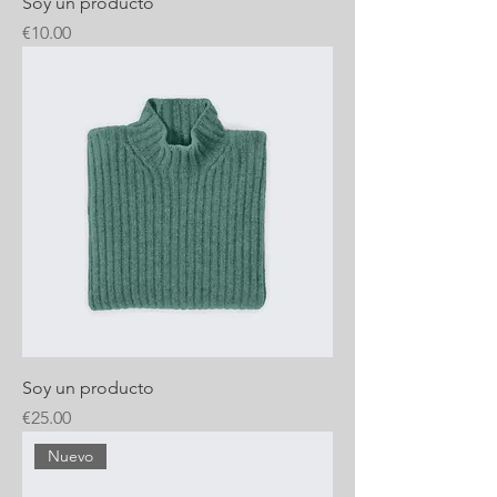
Soy un producto
Price
€10.00
Soy un producto
Price
€25.00
Nuevo