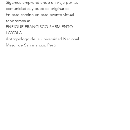
Sigamos emprendiendo un viaje por las 
comunidades y pueblos originarios. 
En este camino en este evento virtual 
tendremos a:
ENRIQUE FRANCISCO SARMIENTO 
LOYOLA.
Antropólogo de la Universidad Nacional 
Mayor de San marcos. Perú
LEER MÁS >
Compartir este evento
Contact us
500 Terry Francois Street